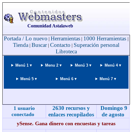
Comunidad Astalaweb
Portada / Lo nuevo
Herramientas
1000 Herramientas
|
|
|
Tienda
Buscar
Contacto
Superación personal
|
|
|
Libroteca
Menú 1 ▾
Menu 2 ▾
Menú 3 ▾
Menú 4 ▾
Menú 5 ▾
Menú 6 ▾
Menú 7 ▾
2630 recursos y
Domingo 9
1 usuario
conectado
enlaces recopilados
de agosto
ySense. Gana dinero con encuestas y tareas