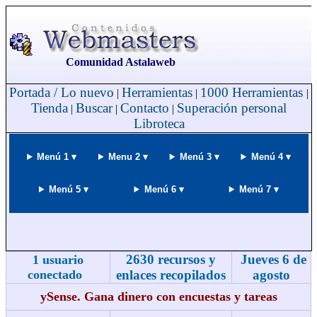
Comunidad Astalaweb
Portada / Lo nuevo
Herramientas
1000 Herramientas
|
|
|
Tienda
Buscar
Contacto
Superación personal
|
|
|
Libroteca
Menú 1 ▾
Menu 2 ▾
Menú 3 ▾
Menú 4 ▾
Menú 5 ▾
Menú 6 ▾
Menú 7 ▾
2630 recursos y
Jueves 6 de
1 usuario
conectado
enlaces recopilados
agosto
ySense. Gana dinero con encuestas y tareas