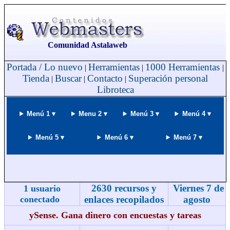
Comunidad Astalaweb
Portada / Lo nuevo
Herramientas
1000 Herramientas
|
|
|
Tienda
Buscar
Contacto
Superación personal
|
|
|
Libroteca
Menú 1 ▾
Menu 2 ▾
Menú 3 ▾
Menú 4 ▾
Menú 5 ▾
Menú 6 ▾
Menú 7 ▾
2630 recursos y
Viernes 7 de
1 usuario
conectado
enlaces recopilados
agosto
ySense. Gana dinero con encuestas y tareas