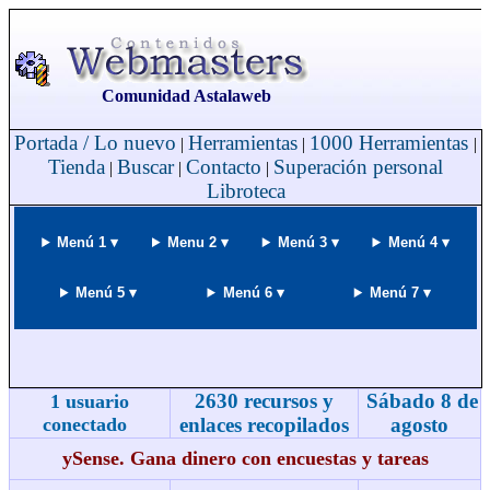
Comunidad Astalaweb
Portada / Lo nuevo
Herramientas
1000 Herramientas
|
|
|
Tienda
Buscar
Contacto
Superación personal
|
|
|
Libroteca
Menú 1 ▾
Menu 2 ▾
Menú 3 ▾
Menú 4 ▾
Menú 5 ▾
Menú 6 ▾
Menú 7 ▾
2630 recursos y
Sábado 8 de
1 usuario
conectado
enlaces recopilados
agosto
ySense. Gana dinero con encuestas y tareas