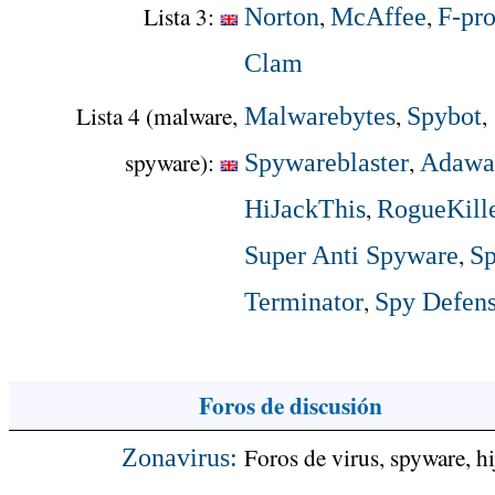
Lista 3:
,
,
Norton
McAffee
F-pro
Clam
Lista 4 (malware,
,
,
Malwarebytes
Spybot
spyware):
,
Spywareblaster
Adawa
,
HiJackThis
RogueKill
,
Super Anti Spyware
S
,
Terminator
Spy Defen
Foros de discusión
Foros de virus, spyware, hi
Zonavirus: