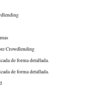
wdlending
rmas
bre Crowdlending
icada de forma detallada.
icada de forma detallada.
d