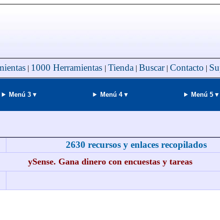
mientas
1000 Herramientas
Tienda
Buscar
Contacto
Su
|
|
|
|
|
Menú 3 ▾
Menú 4 ▾
Menú 5 ▾
2630 recursos y enlaces recopilados
ySense. Gana dinero con encuestas y tareas