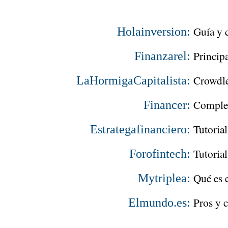
Guía y 
Holainversion:
Princip
Finanzarel:
Crowdle
LaHormigaCapitalista:
Complet
Financer:
Tutoria
Estrategafinanciero:
Tutoria
Forofintech:
Qué es 
Mytriplea:
Pros y 
Elmundo.es: