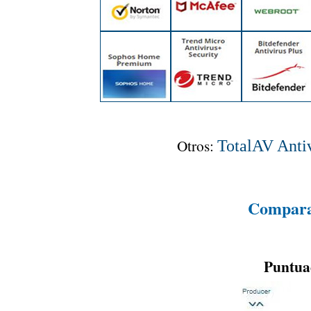
Otros:
TotalAV Antiv
Comparat
Puntuac