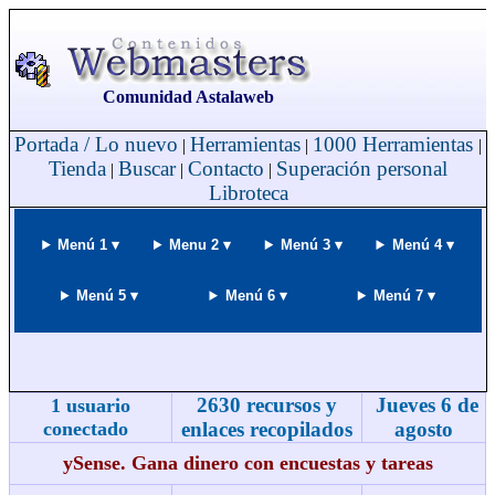
Comunidad Astalaweb
Portada / Lo nuevo
Herramientas
1000 Herramientas
|
|
|
Tienda
Buscar
Contacto
Superación personal
|
|
|
Libroteca
Menú 1 ▾
Menu 2 ▾
Menú 3 ▾
Menú 4 ▾
Menú 5 ▾
Menú 6 ▾
Menú 7 ▾
2630 recursos y
Jueves 6 de
1 usuario
conectado
enlaces recopilados
agosto
ySense. Gana dinero con encuestas y tareas