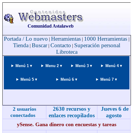
Comunidad Astalaweb
Portada / Lo nuevo
Herramientas
1000 Herramientas
|
|
|
Tienda
Buscar
Contacto
Superación personal
|
|
|
Libroteca
Menú 1 ▾
Menu 2 ▾
Menú 3 ▾
Menú 4 ▾
Menú 5 ▾
Menú 6 ▾
Menú 7 ▾
2630 recursos y
Jueves 6 de
2 usuarios
conectados
enlaces recopilados
agosto
ySense. Gana dinero con encuestas y tareas