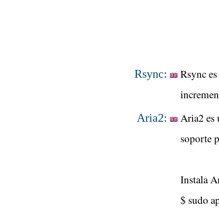
Rsync es 
Rsync:
increment
Aria2 es
Aria2:
soporte 
Instala 
$ sudo ap