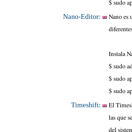
$ sudo ap
Nano es u
Nano-Editor:
diferente
Instala 
$ sudo a
$ sudo ap
$ sudo ap
El Timesh
Timeshift:
las que s
del sist