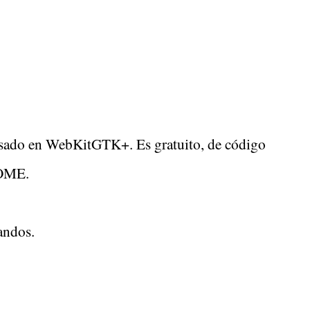
basado en WebKitGTK+. Es gratuito, de código
NOME.
andos.