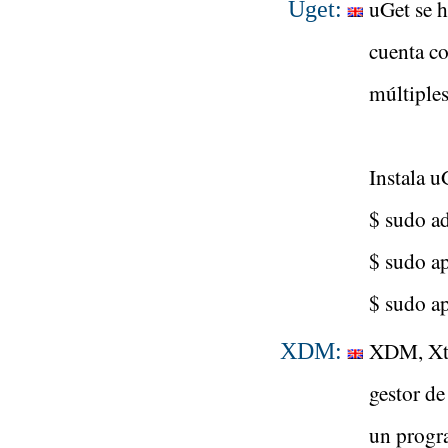
uGet se h
Uget:
cuenta co
múltiples
Instala 
$ sudo a
$ sudo a
$ sudo ap
XDM, Xtr
XDM:
gestor de
un progra