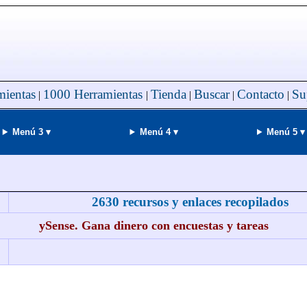
mientas
1000 Herramientas
Tienda
Buscar
Contacto
Su
|
|
|
|
|
Menú 3 ▾
Menú 4 ▾
Menú 5 ▾
2630 recursos y enlaces recopilados
ySense. Gana dinero con encuestas y tareas