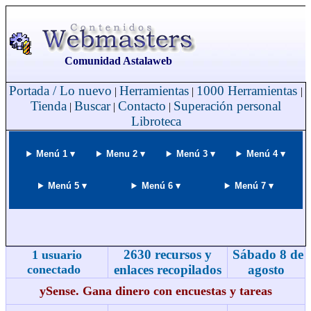
Comunidad Astalaweb
Portada / Lo nuevo
Herramientas
1000 Herramientas
|
|
|
Tienda
Buscar
Contacto
Superación personal
|
|
|
Libroteca
Menú 1 ▾
Menu 2 ▾
Menú 3 ▾
Menú 4 ▾
Menú 5 ▾
Menú 6 ▾
Menú 7 ▾
2630 recursos y
Sábado 8 de
1 usuario
conectado
enlaces recopilados
agosto
ySense. Gana dinero con encuestas y tareas