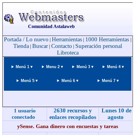
Comunidad Astalaweb
Portada / Lo nuevo
Herramientas
1000 Herramientas
|
|
|
Tienda
Buscar
Contacto
Superación personal
|
|
|
Libroteca
Menú 1 ▾
Menu 2 ▾
Menú 3 ▾
Menú 4 ▾
Menú 5 ▾
Menú 6 ▾
Menú 7 ▾
2630 recursos y
Lunes 10 de
1 usuario
conectado
enlaces recopilados
agosto
ySense. Gana dinero con encuestas y tareas