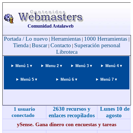
Comunidad Astalaweb
Portada / Lo nuevo
Herramientas
1000 Herramientas
|
|
|
Tienda
Buscar
Contacto
Superación personal
|
|
|
Libroteca
Menú 1 ▾
Menu 2 ▾
Menú 3 ▾
Menú 4 ▾
Menú 5 ▾
Menú 6 ▾
Menú 7 ▾
2630 recursos y
Lunes 10 de
1 usuario
conectado
enlaces recopilados
agosto
ySense. Gana dinero con encuestas y tareas