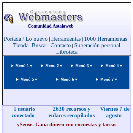
Comunidad Astalaweb
Portada / Lo nuevo
Herramientas
1000 Herramientas
|
|
|
Tienda
Buscar
Contacto
Superación personal
|
|
|
Libroteca
Menú 1 ▾
Menu 2 ▾
Menú 3 ▾
Menú 4 ▾
Menú 5 ▾
Menú 6 ▾
Menú 7 ▾
2630 recursos y
Viernes 7 de
1 usuario
conectado
enlaces recopilados
agosto
ySense. Gana dinero con encuestas y tareas