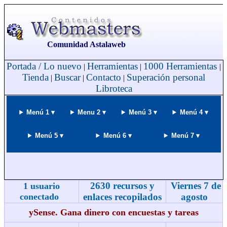
Comunidad Astalaweb
Portada / Lo nuevo
Herramientas
1000 Herramientas
|
|
|
Tienda
Buscar
Contacto
Superación personal
|
|
|
Libroteca
Menú 1 ▾
Menu 2 ▾
Menú 3 ▾
Menú 4 ▾
Menú 5 ▾
Menú 6 ▾
Menú 7 ▾
2630 recursos y
Viernes 7 de
1 usuario
conectado
enlaces recopilados
agosto
ySense. Gana dinero con encuestas y tareas