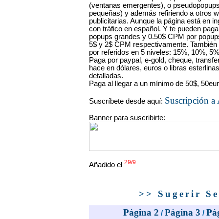
(ventanas emergentes), o pseudopopup
pequeñas) y además refiriendo a otros
publicitarias. Aunque la página está en 
con tráfico en español. Y te pueden pa
popups grandes y 0.50$ CPM por popup
5$ y 2$ CPM respectivamente. También 
por referidos en 5 niveles: 15%, 10%, 5
Paga por paypal, e-gold, cheque, transfe
hace en dólares, euros o libras esterlina
detalladas.
Paga al llegar a un mínimo de 50$, 50euro
Suscripción a
Suscríbete desde aquí:
Banner para suscribirte:
29/9
Añadido el
>> Sugerir Se
Página 2
Página 3
Pá
/
/