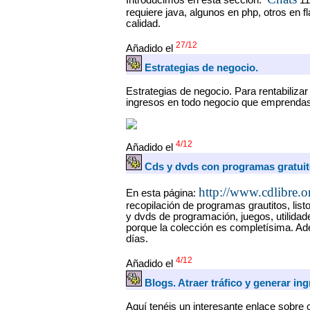
Introducimos en esta sección:
11
requiere java, algunos en php, otros en 
calidad.
27/12
Añadido el
Estrategias de negocio.
Estrategias de negocio. Para rentabiliza
ingresos en todo negocio que emprendas
4/12
Añadido el
Cds y dvds con programas gratuit
http://www.cdlibre.o
En esta página:
recopilación de programas grautitos, lis
y dvds de programación, juegos, utilidad
porque la colección es completísima. Ad
días.
4/12
Añadido el
Blogs. Atraer tráfico y generar in
Aquí tenéis un interesante enlace sobre 