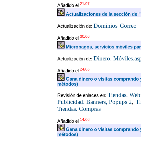
21/07
Añadido el
Actualizaciones de la sección de 
Dominios
Correo
Actualización de:
,
30/06
Añadido el
Micropagos, servicios móviles pa
Dinero. Móviles.as
Actualización de:
24/06
Añadido el
Gana dinero o visitas comprando 
métodos)
Tiendas. Web
Revisión de enlaces en:
Publicidad. Banners, Popups 2
Ti
,
Tiendas. Compras
14/06
Añadido el
Gana dinero o visitas comprando 
métodos)