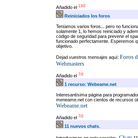
13/2
Añadido el
Reiniciados los foros
Teníamos varios foros... pero no funcio
solamente 1, lo hemos reiniciado y ade
código de seguridad para prevenir el spa
funcionado perfectamente. Esperemos q
objetivo.
Foros d
Dejad vuestros mensajes aquí:
Webmasters
7/2
Añadido el
1 recurso: Webeame.net
Interesantísima página para programador
meneame.net con cientos de recursos úti
Webeame.net
7/2
Añadido el
11 nuevos chats.
Chats