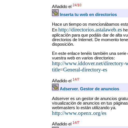
24/10
Añadido el
Inserta tu web en directorios
Hace un tiempo os mencionábamos esta
http://directorios.astalaweb.es
En
he
aplicación para que podáis dar de alta v
directorios de Internet. De momento te
disposición.
En este enlace tenéis también una serie 
vuestra web en varios directorios:
http://www.iddover.net/directory-
title=General-directory-es
14/7
Añadido el
Adserver. Gestor de anuncios
Adserver es un gestor de anuncios gratui
visualización de anuncios en tus página
webmasters lo están utilizando ya.
http://www.openx.org/es
14/7
Añadido el