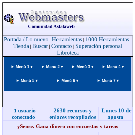
Comunidad Astalaweb
Portada / Lo nuevo
Herramientas
1000 Herramientas
|
|
|
Tienda
Buscar
Contacto
Superación personal
|
|
|
Libroteca
Menú 1 ▾
Menu 2 ▾
Menú 3 ▾
Menú 4 ▾
Menú 5 ▾
Menú 6 ▾
Menú 7 ▾
2630 recursos y
Lunes 10 de
1 usuario
conectado
enlaces recopilados
agosto
ySense. Gana dinero con encuestas y tareas